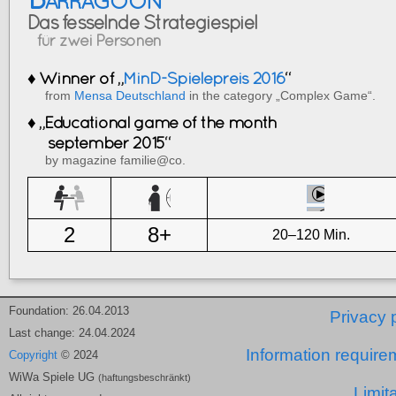
Das fesselnde Strategiespiel
für zwei Personen
♦ Winner of „
MinD-Spielepreis 2016
“
from
Mensa Deutschland
in the category „Complex Game“.
♦ „Educational game of the month
september 2015“
by magazine familie@co.
2
8+
20–120 Min.
Foundation: 26.04.2013
Privacy 
Last change: 24.04.2024
Information require
Copyright
© 2024
WiWa Spiele UG
(haftungsbeschränkt)
Limit